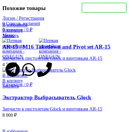
Чат в Whatsapp
Похожие товары
Логин / Регистрация
0
Список желаний
В избранное
0
пунктов
/
0
₽
В корзину
Меню
Закрыть
AR-15 / M16 Takedown and Pivot set AR-15
Запчасти к пистолетам Glock и винтовкам AR-15
4 500
₽
В избранное
В корзину
0
пунктов
/
0
₽
Закрыть
Экстрактор Выбрасыватель Glock
Запчасти к пистолетам Glock и винтовкам AR-15
8 000
₽
В избранное