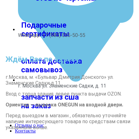
Подарочные
сертификаты
Whatsapp: +7 (985) 055-50-55
Ждём Вас по адресу:
оплата доставка
самовывоз
г.Москва, м. «Бульвар Дмитрия Донского» ул.
Знаменские Садки д.11.
г. Москва ул. Знаменские Садки, д. 11
Вход с торца здания, левее пункта выдачи OZON.
запчасти из сша
на заказ
Ориентир — вывеска ONEGUN на входной двери.
Перед выездом в магазин , обязательно уточняйте
наличие интересующего товара по средствам связи
Отзывы о нас
указанным выше.
Контакты