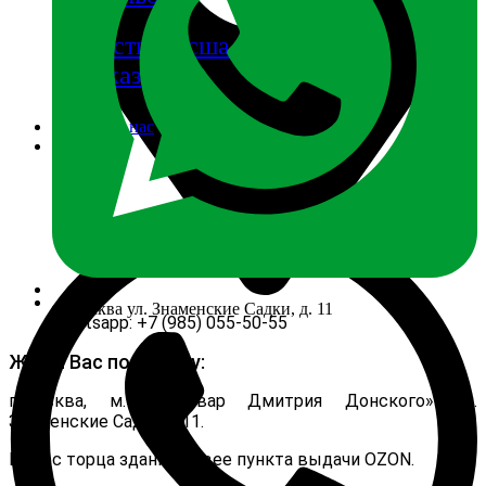
запчасти из сша
на заказ
Отзывы о нас
Контакты
г. Москва ул. Знаменские Садки, д. 11
Whatsapp: +7 (985) 055-50-55
Ждём Вас по адресу:
г.Москва, м. «Бульвар Дмитрия Донского» ул.
Знаменские Садки д.11.
Вход с торца здания, левее пункта выдачи OZON.