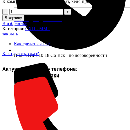
К комплекте паспорт, сертификат, кейс-приклад.
Количество
МАКЕТЫ ГЛУШИТЕЛЕЙ
товара
В корзину
И САУНДМОДЕРАТОРЫ
СХП
В избранное
АПС
Категория:
СХП - ММГ
Стечкин
закрыть
Как сделать заказ?
Как сделать заказ?
Пнд - Птн с 10-18 Сб-Вск - по договорённости
Актуальный номер телефона:
СВЕРЛА И РАЗВЕРТКИ