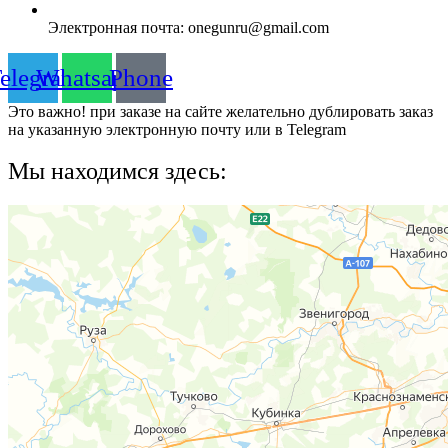
Электронная почта: onegunru@gmail.com
elegram
Whatsapp
Phone
Это важно!
при заказе на сайте желательно дублировать заказ
на указанную электронную почту или в Telegram
Мы находимся здесь: