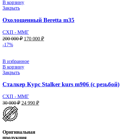
В корзину
Закрыть
Охолощенный Beretta m35
СХП - ММГ
Первоначальная
Текущая
200 000
₽
170 000
₽
цена
цена:
-17%
составляла
170
200
000 ₽.
000 ₽.
В избранное
В корзину
Закрыть
Сталкер Курс Stalker kurs m906 (с резьбой)
СХП - ММГ
Первоначальная
Текущая
30 000
₽
24 990
₽
цена
цена:
составляла
24
30
990 ₽.
000 ₽.
Оригинальная
продукция