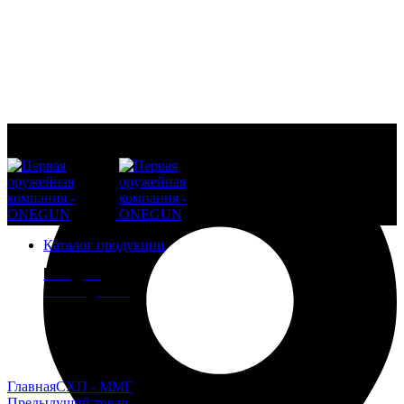
Каталог продукции
ВСЁ ДЛЯ
РЕЛОАДИНГА
Увеличить
Главная
СХП - ММГ
СХП АПС Стечкин
Предыдущий товар