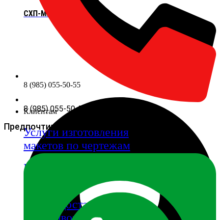
СХП-ММГ
8 (985) 055-50-55
8 (985) 055-50-55
Клиентам
Предпочтительный вид связи:
Услуги изготовления
макетов по чертежам
Подарочные
сертификаты
оплата доставка
самовывоз