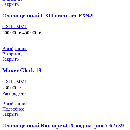
Закрыть
Охолощенный СХП пистолет FXS-9
СХП - ММГ
Первоначальная
Текущая
500 000
₽
450 000
₽
цена
цена:
составляла
450
500
000 ₽.
В избранное
000 ₽.
В корзину
Закрыть
Макет Glock 19
СХП - ММГ
230 000
₽
Распродано
В избранное
Подробнее
Закрыть
Охолощенный Винторез-СХ под патрон 7.62х39