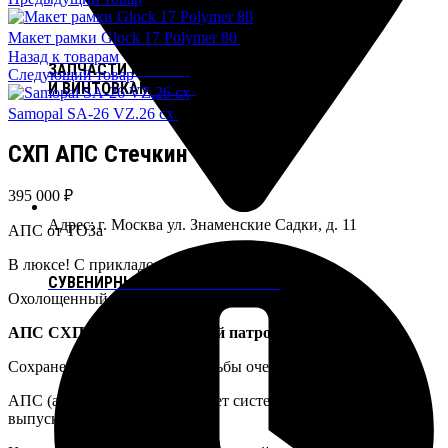
Макет рамки Glock 17 Polymer 80
130 000
₽
Назад к товарам
ЗАПЧАСТИ К GLOСK
Следующий товар
И ВИНТОВКАМ AR-15
Samopal SA-26 VZ.26 сх
0
₽
СХП АПС Стечкин
395 000
₽
Адрес: г. Москва ул. Знаменские Садки, д. 11
АПС от ТОЗа
В люксе! С прикладом.
СУВЕНИРНЫЕ МАКЕТЫ СТВОЛОВ
Охолощенный пистолет АПС
АПС СХП под светозвуковой патрон — 10х24
Сохранена возможность стрельбы очередями.
АПС (автоматический пистолет системы Стечкина) год
выпуска 1959.