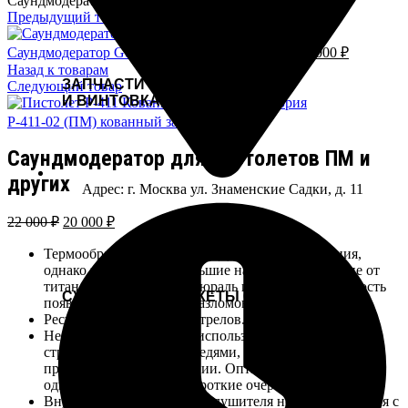
Саундмодератор для пистолетов ПМ и других
Предыдущий товар
Саундмодератор Gemtech (ТТ, Glock)
35 000
₽
32 000
₽
Назад к товарам
ЗАПЧАСТИ К GLOСK
Следующий товар
И ВИНТОВКАМ AR-15
Р-411-02 (ПМ) кованный затвор
95 000
₽
Саундмодератор для пистолетов ПМ и
других
Адрес: г. Москва ул. Знаменские Садки, д. 11
22 000
₽
20 000
₽
Термообработанный сплав Д16Т легче алюминия,
однако выдерживает большие нагрузки. В отличие от
титановых глушителей дюраль исключает вероятность
СУВЕНИРНЫЕ МАКЕТЫ СТВОЛОВ
появления внутренних разломов в металле.
Ресурс: около 10 000 выстрелов.
Не рекомендуется часто использовать глушитель при
стрельбе длинными очередями, так как это может
привести к его деформации. Оптимальные режимы:
одиночный огонь или короткие очереди.
Внутренние поверхности глушителя не соприкасаются с