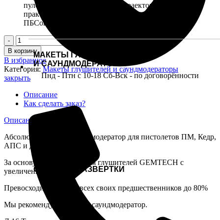
пулей, поэтому не влияют на траекторию полета и
практически не снижают ее скорость (в отличии от
ПБСов с обтюраторами).
В корзину
МАКЕТЫ ГЛУШИТЕЛЕЙ
В избранное
И САУНДМОДЕРАТОРЫ
Категория:
Макеты глушителей и саундмодераторы
Пнд - Птн с 10-18 Сб-Вск - по договорённости
закрыть
Описание
Как сделать заказ?
Описание
Абсолютно новый Саундмодератор для пистолетов ПМ, Кедр,
АПС и других.
За основу взята технология глушителей GEMTECH c
СВЕРЛА И РАЗВЕРТКИ
увеличенной камерой.
Превосходит в работе всех своих предшественников до 80%
Мы рекомендуем данный саундмодератор.