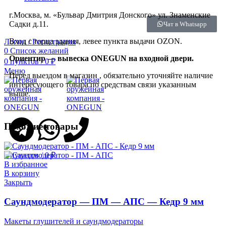
г.Москва, м. «Бульвар Дмитрия Донского» ул. Знаменские
Садки д.11.
Чат в Whatsapp
Вход с торца здания, левее пункта выдачи OZON.
Логин / Регистрация
0
Список желаний
Ориентир — вывеска ONEGUN на входной двери.
0
пунктов
/
0
₽
Меню
Перед выездом в магазин , обязательно уточняйте наличие
интересующего товара по средствам связи указанным
выше.
Похожие товары
0
пунктов
/
0
₽
В избранное
В корзину
Закрыть
Саундмодератор — ПМ — АПС — Кедр 9 мм
Макеты глушителей и саундмодераторы