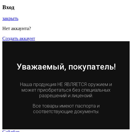
Вход
закрыть
Нет аккаунта?
Создать аккаунт
Уважаемый, покупатель!
Наша продукция НЕ ЯВЛЯЕТСЯ оружием и
может приобретаться без специальных
разрешений и лицензий.
Все товары имеют паспорта и
соответствующие документы.
Сайдбар