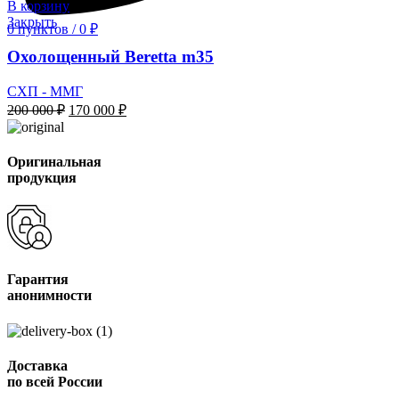
В корзину
Закрыть
0
пунктов
/
0
₽
Охолощенный Beretta m35
СХП - ММГ
Первоначальная
Текущая
200 000
₽
170 000
₽
цена
цена:
составляла
170
200
000 ₽.
Оригинальная
000 ₽.
продукция
Гарантия
анонимности
Доставка
по всей России