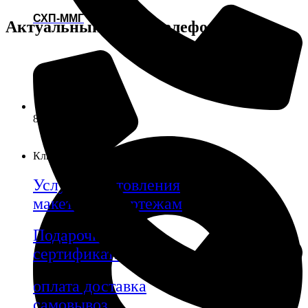
СХП-ММГ
Актуальный номер телефона:
8 (985) 055-50-55
Клиентам
Услуги изготовления
макетов по чертежам
Подарочные
сертификаты
оплата доставка
самовывоз