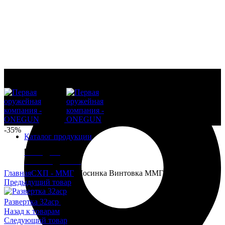
-35%
Каталог продукции
ВСЁ ДЛЯ
РЕЛОАДИНГА
Увеличить
Главная
СХП - ММГ
Мосинка Винтовка ММГ
Предыдущий товар
Развертка 32acp
7 000
₽
Назад к товарам
Следующий товар