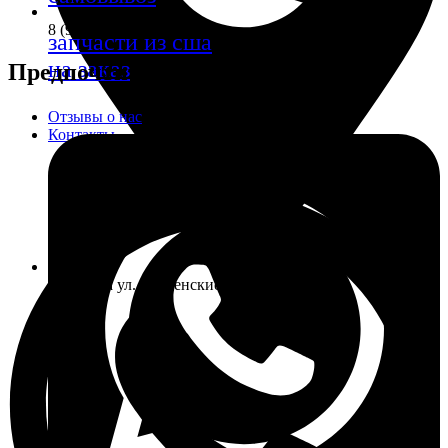
8 (985) 055-50-55
запчасти из сша
на заказ
Предпочтительный вид связи:
Отзывы о нас
Контакты
г. Москва ул. Знаменские Садки, д. 11