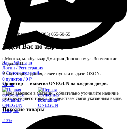
Whatsapp: +7 (985) 055-50-55
Ждём Вас по адресу:
г.Москва, м. «Бульвар Дмитрия Донского» ул. Знаменские
Чат в Whatsapp
Садки д.11.
Логин / Регистрация
0
Список желаний
Вход с торца здания, левее пункта выдачи OZON.
0
пунктов
/
0
₽
Ориентир — вывеска ONEGUN на входной двери.
Меню
Перед выездом в магазин , обязательно уточняйте наличие
интересующего товара по средствам связи указанным выше.
Похожие товары
Telegram
-13%