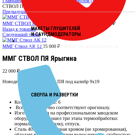
Главная
Массогабаритные макеты стволов (ММГ)
ММГ
СТВОЛ ПЯ Ярыгина
Предыдущий товар
ММГ СТВОЛ RAK 63 Удлиненный с резьбой
18 000
₽
МАКЕТЫ ГЛУШИТЕЛЕЙ
Назад к товарам
И САУНДМОДЕРАТОРЫ
Следующий товар
ММГ Ствол АК 12
35 000
₽
Пнд - Птн с 10-18 Сб-Вск - по договорённости
ММГ СТВОЛ ПЯ Ярыгина
22 000
₽
Новодельный ММГ ствол ПЯ под калибр 9х19
СВЕРЛА И РАЗВЕРТКИ
Количество нарезов: 6
Все размеры точно соответствуют оригиналу.
Изготавливается на профессиональном заводском
оборудовании.Прошел три этапа термообработки:
нормализацию, закалку, отпуск.
Сталь 40Х, легированная хромом (не хромированная),
обладает высоким пределом выносливости, стойкостью