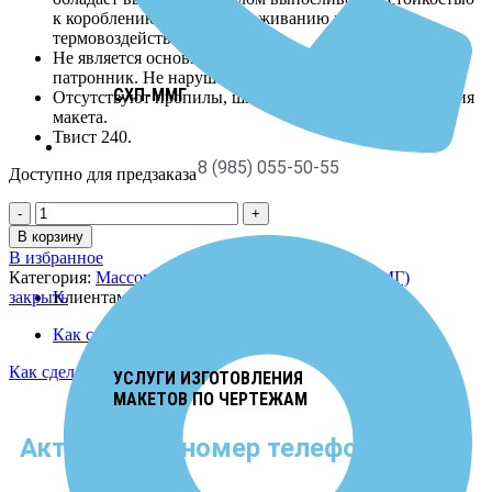
к короблению и обезуглероживанию при
термовоздействии.
Не является основной частью, так как не выточен
патронник. Не нарушает законодательство РФ.
СХП-ММГ
Отсутствуют пропилы, шпильки и другие повреждения
макета.
Твист 240.
8 (985) 055-50-55
Доступно для предзаказа
В корзину
В избранное
Категория:
Массогабаритные макеты стволов (ММГ)
Клиентам
закрыть
Как сделать заказ?
Как сделать заказ?
УСЛУГИ ИЗГОТОВЛЕНИЯ
МАКЕТОВ ПО ЧЕРТЕЖАМ
Актуальный номер телефона: