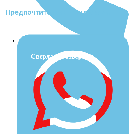
Предпочтительный вид связи:
8 (985) 055-50-55
Сверла и Развертки