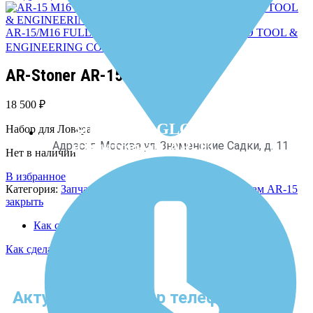
AR-15/M16 FULL AUTO DISCONNECT - SCHMID TOOL &
ENGINEERING CORP
2 900
₽
AR-Stoner AR-15 Lower Kit
18 500
₽
Запчасти к GLOСK
Набор для Ловера
и винтовкам AR-15
Адрес: г. Москва ул. Знаменские Садки, д. 11
Нет в наличии
В избранное
Категория:
Запчасти к пистолетам Glock и винтовкам AR-15
закрыть
Как сделать заказ?
Как сделать заказ?
Актуальный номер телефона: