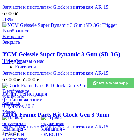
Запчасти к пистолетам Glock и винтовкам AR-15
6 000
₽
-13%
В избранное
В корзину
Закрыть
УСМ Geissele Super Dynamic 3 Gun (SD-3G)
Trigger
Отзывы о нас
Контакты
Запчасти к пистолетам Glock и винтовкам AR-15
63 000
₽
55 000
₽
Чат в Whatsapp
В избранное
Логин / Регистрация
В корзину
0
Список желаний
Закрыть
0
пунктов
/
0
₽
Меню
Glock Frame Parts Kit Glock Gen 3 9mm
Запчасти к пистолетам Glock и винтовкам AR-15
17 600
₽
Распродано