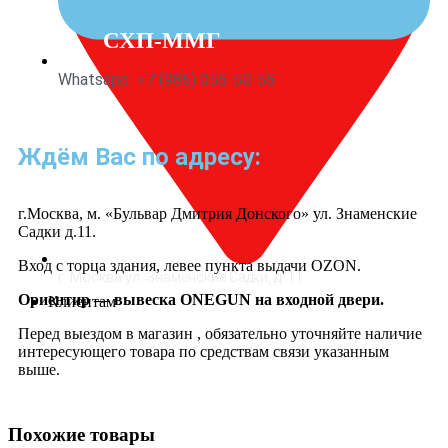
СХП-ММГ
Whatsapp: +7 (985) 055-50-55
Ждём Вас по адресу:
г.Москва, м. «Бульвар Дмитрия Донского» ул. Знаменские
Садки д.11.
Вход с торца здания, левее пункта выдачи OZON.
г. Москва ул. Знаменские Садки, д. 11
Ориентир — вывеска ONEGUN на входной двери.
Клиентам
Перед выездом в магазин , обязательно уточняйте наличие
интересующего товара по средствам связи указанным
выше.
Услуги изготовления
макетов по чертежам
Похожие товары