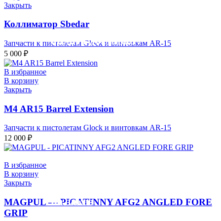
Закрыть
Коллиматор Sbedar
оплата доставка
Запчасти к пистолетам Glock и винтовкам AR-15
самовывоз
5 000
₽
В избранное
В корзину
Закрыть
M4 AR15 Barrel Extension
Запчасти к пистолетам Glock и винтовкам AR-15
12 000
₽
В избранное
В корзину
Закрыть
запчасти из сша
на заказ
MAGPUL — PICATINNY AFG2 ANGLED FORE
GRIP